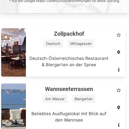
* nur die Google Maps-Datenschutzbestimmungen für diese Sitzung.
Zollpackhof
Deutsch
Mittagessen
Abendessen
Deutsch-Österreichisches Restaurant
& Biergarten an der Spree
Wannseeterrassen
Am Wasser
Biergarten
International
Beliebtes Ausflugslokal mit Blick auf
den Wannsee