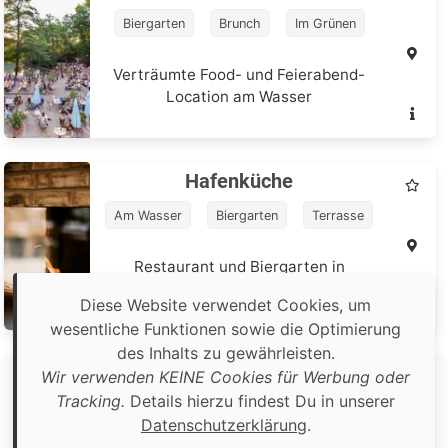
Biergarten
Brunch
Im Grünen
Verträumte Food- und Feierabend-
Location am Wasser
Hafenküche
Am Wasser
Biergarten
Terrasse
Restaurant und Biergarten in
maritimer Atmospäre
Diese Website verwendet Cookies, um
wesentliche Funktionen sowie die Optimierung
des Inhalts zu gewährleisten.
Wir verwenden KEINE Cookies für Werbung oder
Copyright © 2026 Food Adventures Berlin
Tracking.
Details hierzu findest Du in unserer
Software, Content sowie Bildmaterial wurden, sofern nicht
Datenschutzerklärung
.
anders angegeben, von Food Adventures Berlin erstellt.